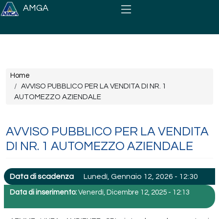
Salta al contenuto principale
AMGA
Briciole di pane
Home
AVVISO PUBBLICO PER LA VENDITA DI NR. 1
AUTOMEZZO AZIENDALE
AVVISO PUBBLICO PER LA VENDITA
DI NR. 1 AUTOMEZZO AZIENDALE
Data di scadenza
Lunedì, Gennaio 12, 2026 - 12:30
Data di inserimento:
Venerdì, Dicembre 12, 2025 - 12:13