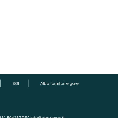
SGI
Albo fornitori e gare
 0331 594287 PEC info@pec.amga.it