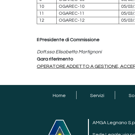
10
OGAREC-10
05/03/
11
OGAREC-11
05/03/
12
OGAREC-12
05/03/
Il Presidente di Commissione
Dott.ssa Elisabetta Martignoni
Gara riferimento
OPERATORE ADDETTO A GESTIONE, ACCE
footer
Home
Servizi
So
AMGA Legnano S.p
Sede Legale: via p