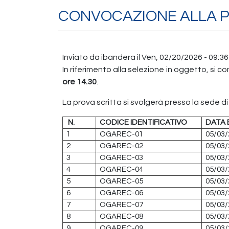
CONVOCAZIONE ALLA P
Inviato da
ibandera
il
Ven, 02/20/2026 - 09:36
In riferimento alla selezione in oggetto, si 
ore 14.30
.
La prova scritta si svolgerà presso la sede d
N.
CODICE IDENTIFICATIVO
DATA 
1
OGAREC-01
05/03/
2
OGAREC-02
05/03/
3
OGAREC-03
05/03/
4
OGAREC-04
05/03/
5
OGAREC-05
05/03/
6
OGAREC-06
05/03/
7
OGAREC-07
05/03/
8
OGAREC-08
05/03/
9
OGAREC-09
05/03/