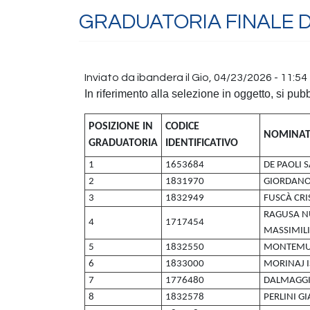
GRADUATORIA FINALE DI
Inviato da
ibandera
il
Gio, 04/23/2026 - 11:54
In riferimento alla selezione in oggetto, si pubb
POSIZIONE IN
CODICE
NOMINAT
GRADUATORIA
IDENTIFICATIVO
1
1653684
DE PAOLI 
2
1831970
GIORDANO
3
1832949
FUSCÀ CRI
RAGUSA N
4
1717454
MASSIMIL
5
1832550
MONTEMU
6
1833000
MORINAJ 
7
1776480
DALMAGGI
8
1832578
PERLINI GI