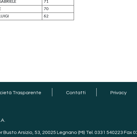
GABRIELE
71
E
70
UIGI
62
cietà Trasparente
Contatti
Privacy
.A.
er Busto Arsizio, 53, 20025 Legnano (MI) Tel. 0331 540223 Fax