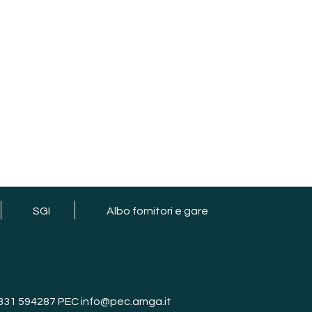
SGI
Albo fornitori e gare
 0331 594287 PEC info@pec.amga.it