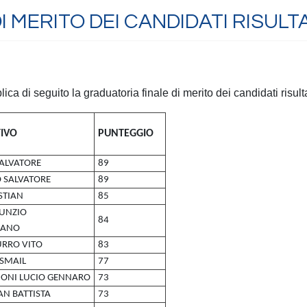
 MERITO DEI CANDIDATI RISULTA
lica di seguito la graduatoria finale di merito dei candidati risulta
IVO
PUNTEGGIO
SALVATORE
89
 SALVATORE
89
STIAN
85
UNZIO
84
IANO
RRO VITO
83
ISMAIL
77
ONI LUCIO GENNARO
73
AN BATTISTA
73