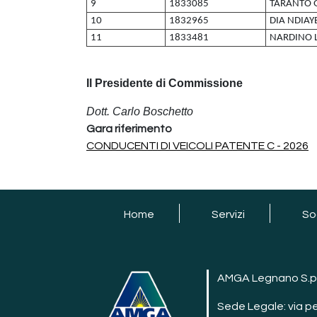
9
1833085
TARANTO 
10
1832965
DIA NDIAY
11
1833481
NARDINO L
Il Presidente di Commissione
Dott. Carlo Boschetto
Gara riferimento
CONDUCENTI DI VEICOLI PATENTE C - 2026
footer
Home
Servizi
So
AMGA Legnano S.p
Sede Legale: via p