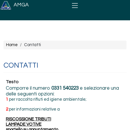
Salta al contenuto principale
AMGA
Briciole di pane
Home
Contatti
CONTATTI
Testo
Comporre il numero
0331 540223
e selezionare una
delle seguenti opzioni:
1
per raccolta rifiuti ed igiene ambientale;
2
per informazioni relative a
RISCOSSIONE TRIBUTI
LAMPADE VOTIVE
sportello su appuntamento