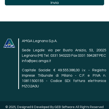
AMGA Legnano S.p.A.
Sede Legale: via per Busto Arsizio, 53, 20025
Legnano (MI) Tel. 0331 540223 Fax 0331 594287 PEC
info@pec.amga.it
Capitale Sociale: € 49.555.386,00 i.v. - Registro
Imprese Tribunale di Milano - C.F. e P.IVA n.
10811500155 - Codice SDI fattura elettronica
MZO2A0U
© 2025, Designed & Developed By GEB Software All Rights Reserved