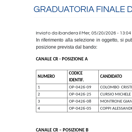
GRADUATORIA FINALE DI
Inviato da
ibandera
il
Mer, 05/20/2026 - 13:04
In riferimento alla selezione in oggetto, si pu
posizione prevista dal bando:
CANALE CR - POSIZIONE A
CODICE
NUMERO
CANDIDATO
IDENTIF.
1
OP-0426-09
COLOMBO CRIST
2
OP-0426-25
CURSIO MICHELE
3
OP-0426-08
MONTRONE GIAN
4
OP-0426-05
COPPI ALESSAND
CANALE CR – POSIZIONE B