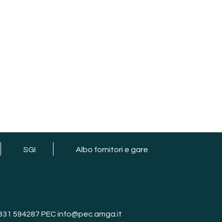
SGI
Albo fornitori e gare
 0331 594287 PEC info@pec.amga.it