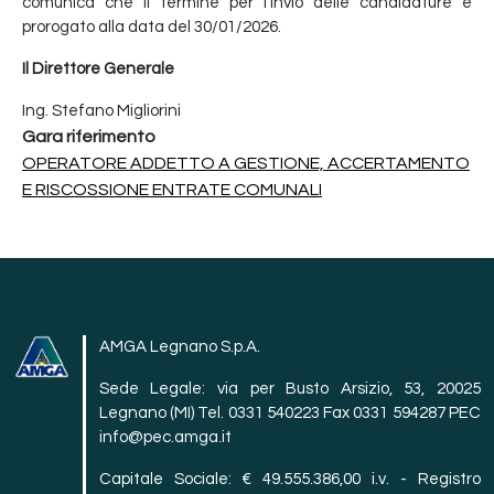
comunica che il termine per l'invio delle candidature è
prorogato alla data del 30/01/2026.
Il Direttore Generale
Ing. Stefano Migliorini
Gara riferimento
OPERATORE ADDETTO A GESTIONE, ACCERTAMENTO
E RISCOSSIONE ENTRATE COMUNALI
AMGA Legnano S.p.A.
Sede Legale: via per Busto Arsizio, 53, 20025
Legnano (MI) Tel. 0331 540223 Fax 0331 594287 PEC
info@pec.amga.it
Capitale Sociale: € 49.555.386,00 i.v. - Registro