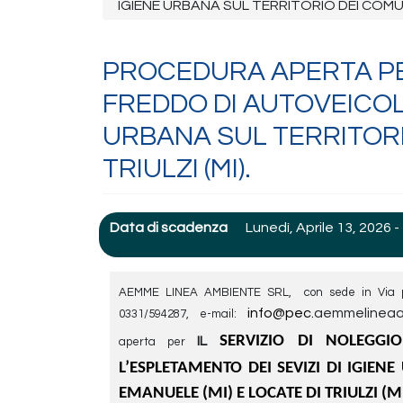
IGIENE URBANA SUL TERRITORIO DEI COMUNI 
PROCEDURA APERTA PER
FREDDO DI AUTOVEICOLI
URBANA SUL TERRITORIO
TRIULZI (MI).
Data di scadenza
Lunedì, Aprile 13, 2026 -
AEMME LINEA AMBIENTE SRL, con sede in Via per 
info@pec.
aemmelineaam
0331/594287, e-mail:
SERVIZIO
DI NOLEGGIO
IL
aperta per
L’ESPLETAMENTO DEI SEVIZI DI IGIEN
EMANUELE (MI) E LOCATE DI TRIULZI (MI