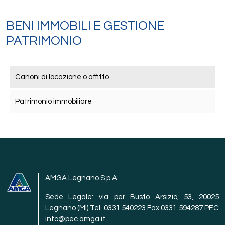
BENI IMMOBILI E GESTIONE
PATRIMONIO
Canoni di locazione o affitto
Patrimonio immobiliare
AMGA Legnano S.p.A.
Sede Legale: via per Busto Arsizio, 53, 20025
Legnano (MI) Tel. 0331 540223 Fax 0331 594287 PEC
info@pec.amga.it