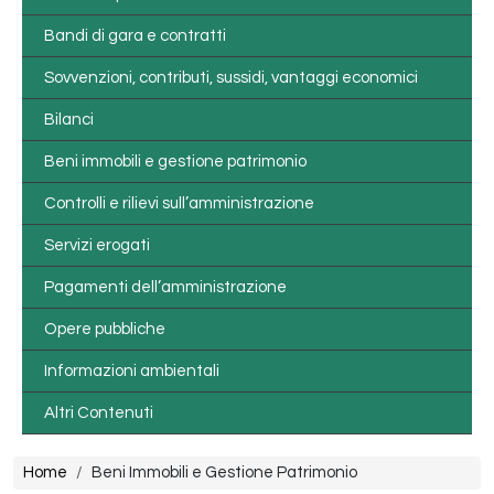
Bandi di gara e contratti
Sovvenzioni, contributi, sussidi, vantaggi economici
Bilanci
Beni immobili e gestione patrimonio
Controlli e rilievi sull’amministrazione
Servizi erogati
Pagamenti dell’amministrazione
Opere pubbliche
Informazioni ambientali
Altri Contenuti
Briciole di pane
Home
Beni Immobili e Gestione Patrimonio