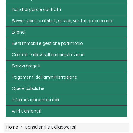
Bandi di gara e contratti
Sovvenzioni, contributi, sussidi, vantaggi economici
Bilanci
Beni immobili e gestione patrimonio
Controlli e rilievi sull’amministrazione
Servizi erogati
Pagamenti dell’amministrazione
Opere pubbliche
Informazioni ambientali
Altri Contenuti
Briciole di pane
Home
Consulenti e Collaboratori