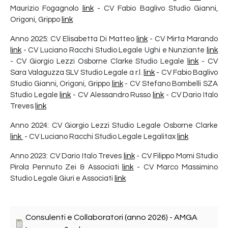
Maurizio Fogagnolo
link
- CV Fabio Baglivo Studio Gianni,
Origoni, Grippo
link
Anno 2025: CV Elisabetta Di Matteo
link
- CV Mirta Marando
link
- CV Luciano Racchi Studio Legale Ughi e Nunziante
link
- CV Giorgio Lezzi Osborne Clarke Studio Legale
link
- CV
Sara Valaguzza SLV Studio Legale a r.l.
link
- CV Fabio Baglivo
Studio Gianni, Origoni, Grippo
link
- CV Stefano Bombelli SZA
Studio Legale
link
- CV Alessandro Russo
link
- CV Dario Italo
Treves
link
Anno 2024: CV Giorgio Lezzi Studio Legale Osborne Clarke
link
- CV Luciano Racchi Studio Legale Legalitax
link
Anno 2023: CV Dario Italo Treves
link
- CV Filippo Momi Studio
Pirola Pennuto Zei & Associati
link
- CV Marco Massimino
Studio Legale Giuri e Associati
link
Consulenti e Collaboratori (anno 2026) - AMGA