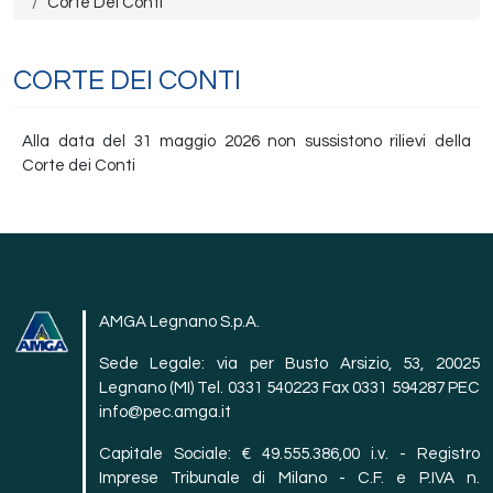
Corte Dei Conti
CORTE DEI CONTI
Alla data del 31 maggio 2026 non sussistono rilievi della
Corte dei Conti
AMGA Legnano S.p.A.
Sede Legale: via per Busto Arsizio, 53, 20025
Legnano (MI) Tel. 0331 540223 Fax 0331 594287 PEC
info@pec.amga.it
Capitale Sociale: € 49.555.386,00 i.v. - Registro
Imprese Tribunale di Milano - C.F. e P.IVA n.