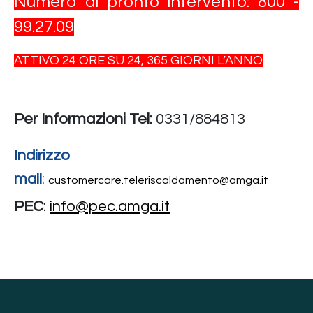
Numero di pronto intervento: 800 -
99.27.09
ATTIVO 24 ORE SU 24, 365 GIORNI L’ANNO
Per Informazioni Tel:
0331/884813
Indirizzo
mail
:
customercare.teleriscaldamento@amga.it
PEC
:
info@pec.amga.it